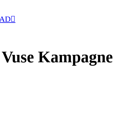
 AD︎
d Vuse Kampagne